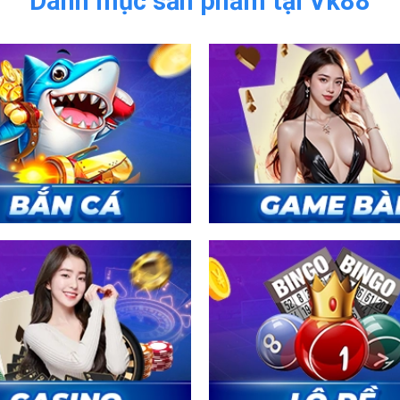
Danh mục sản phẩm tại Vk88