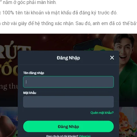
p” nằm ở góc phải màn hình.
ác 100% tên tài khoản và mật khẩu đã đăng ký trước đó.
chờ vài giây để hệ thống xác nhận. Sau đó, anh em đã có thể bắt