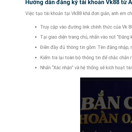
Hướng dẫn đăng ký tài khoản Vk88 từ A
Việc tạo tài khoản tại Vk88 khá đơn giản, anh em ch
Truy cập vào đường link chính thức của Vk 8
Tại giao diện trang chủ, nhấn vào nút “Đăng k
Điền đầy đủ thông tin gồm: Tên đăng nhập, 
Kiểm tra lại toàn bộ thông tin để chắc chắn 
Nhấn “Xác nhận” và hệ thống sẽ kích hoạt tài