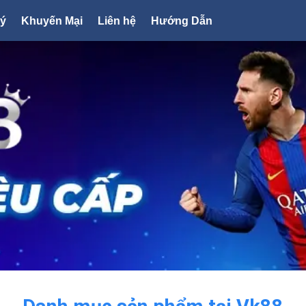
Lý
Khuyến Mại
Liên hệ
Hướng Dẫn