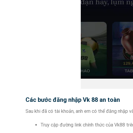
Các bước đăng nhập Vk 88 an toàn
Sau khi đã có tài khoản, anh em có thể đăng nhập v
Truy cập đường link chính thức của Vk88 trên