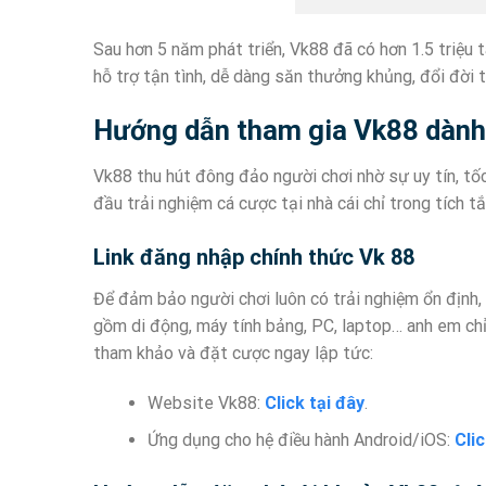
Sau hơn 5 năm phát triển, Vk88 đã có hơn 1.5 triệu 
hỗ trợ tận tình, dễ dàng săn thưởng khủng, đổi đời t
Hướng dẫn tham gia Vk88 dành
Vk88 thu hút đông đảo người chơi nhờ sự uy tín, tố
đầu trải nghiệm cá cược tại nhà cái chỉ trong tích tắ
Link đăng nhập chính thức Vk 88
Để đảm bảo người chơi luôn có trải nghiệm ổn định, 
gồm di động, máy tính bảng, PC, laptop… anh em chỉ 
tham khảo và đặt cược ngay lập tức:
Website Vk88:
Click tại đây
.
Ứng dụng cho hệ điều hành Android/iOS:
Clic